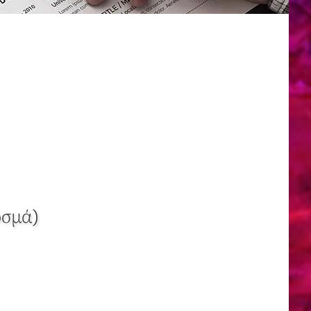
οσμά)