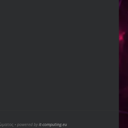
ιώματος •
powered by
it-computing.eu