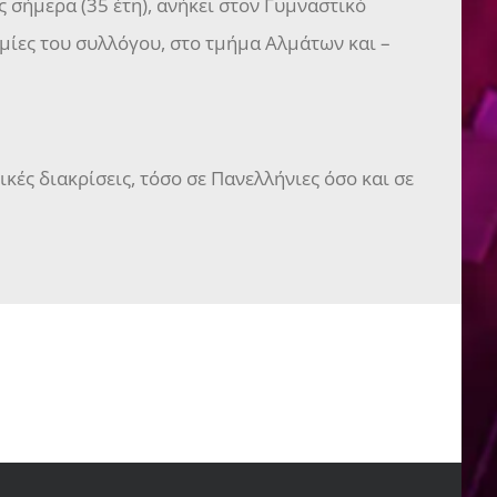
 σήμερα (35 έτη), ανήκει στον Γυμναστικό
μίες του συλλόγου, στο τμήμα Αλμάτων και –
κές διακρίσεις, τόσο σε Πανελλήνιες όσο και σε