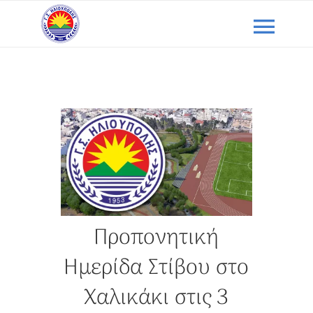
Μετάβαση
Togg
στο
περιεχόμενο
Navi
ΑΡΧΙΚΗ
Ο ΣΥΛΛΟΓΟΣ ΜΑΣ
ΕΠΙΚΑΙΡΟΤΗΤΑ
ΑΓΩΝΕΣ
Προπονητική
Ημερίδα Στίβου στο
ΕΠΙΚΟΙΝΩΝΙΑ
Χαλικάκι στις 3