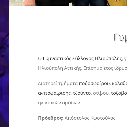
Γυ
Ο
Γυμναστικός Σύλλογος Ηλιούπολης
, 
Ηλιούπολη Αττικής. Επίσημο έτος ίδρυσ
Διατηρεί τμήματα
ποδοσφαίρου
,
καλαθ
αντισφαίρισης
,
τζούντο
, στίβου,
τοξοβο
ηλικιακών ομάδων.
Πρόεδρος:
Απόστολος Κωστούλας