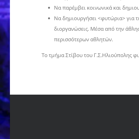
Να παρέμβει κοινωνικά και δημιου
Να δημιουργήσει <φυτώρια> για τ
διοργανώσεις. Μέσα από την άθλησ
περισσότερων αθλητών.
Το τμήμα Στίβου του Γ.Σ.Ηλιούπολης φ