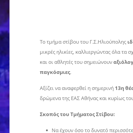
Το τμήμα στίβου του Γ.Σ.Ηλιούπολης
ιδ
μικρές ηλικίες, καλλιεργώντας όλα τα 
και οι αθλητές του σημειώνουν
αξιόλογ
παγκόσμιες
.
Αξίζει να αναφερθεί η σημερινή
13η θέ
δρώμενα της EAΣ Αθήνας και κυρίως το
Σκοπός του Τμήματος Στίβου:
Να έχουν όσο το δυνατό περισσότε