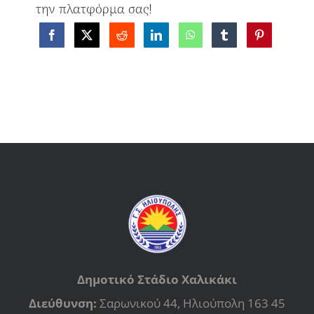
την πλατφόρμα σας!
Δημοτικό Στάδιο Χαλικάκι
Διεύθυνση:
Σαρωνικού 44, Ηλιούπολη 163 45