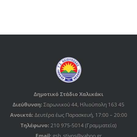
Δημοτικό Στάδιο Χαλικάκι
Διεύθυνση:
Σαρωνικού 44, Ηλιούπολη 163 45
Ανοικτά:
Δευτέρα έως Παρασκευή, 17:00 – 20:00
Τηλέφωνο:
210 975-5014 (Γραμματεία)
Email:
gsh_stivos@yahoo.gr